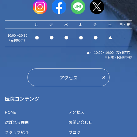
月
火
水
木
金
土
日・祝
10:00～20:30
●
●
●
●
●
▲
-
（受付終了）
▲ … 10:00～19:00（受付終了）
※日曜・祝日は休診
アクセス
医院コンテンツ
HOME
アクセス
選ばれる理由
お問い合わせ
スタッフ紹介
ブログ