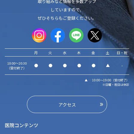
取り組みなど情報を多数アップ
していますので、
ぜひそちらもご登録ください。
月
火
水
木
金
土
日・祝
10:00～20:30
●
●
●
●
●
▲
-
（受付終了）
▲ … 10:00～19:00（受付終了）
※日曜・祝日は休診
アクセス
医院コンテンツ