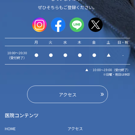
ぜひそちらもご登録ください。
月
火
水
木
金
土
日・祝
10:00～20:30
●
●
●
●
●
▲
-
（受付終了）
▲ … 10:00～19:00（受付終了）
※日曜・祝日は休診
アクセス
医院コンテンツ
HOME
アクセス