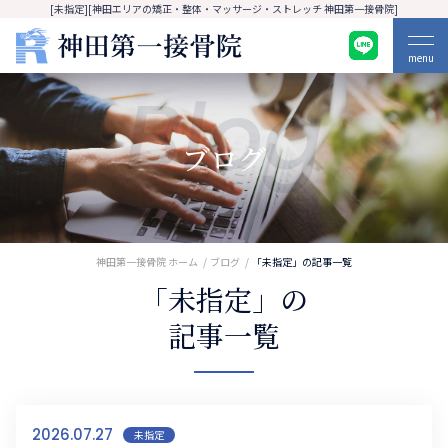
[未指定][神田エリアの矯正・整体・マッサージ・ストレッチ 神田第一接骨院]
menu
Blog
ブログ
神田第一接骨院 ホーム
ブログ
「未指定」の記事一覧
「未指定」の
記事一覧
2026.07.27
未指定