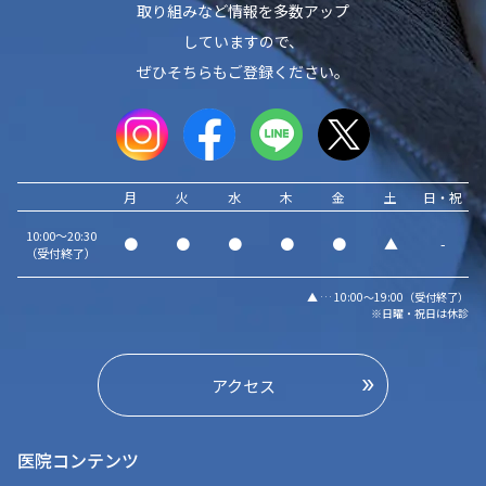
取り組みなど情報を多数アップ
していますので、
ぜひそちらもご登録ください。
月
火
水
木
金
土
日・祝
10:00～20:30
●
●
●
●
●
▲
-
（受付終了）
▲ … 10:00～19:00（受付終了）
※日曜・祝日は休診
アクセス
医院コンテンツ