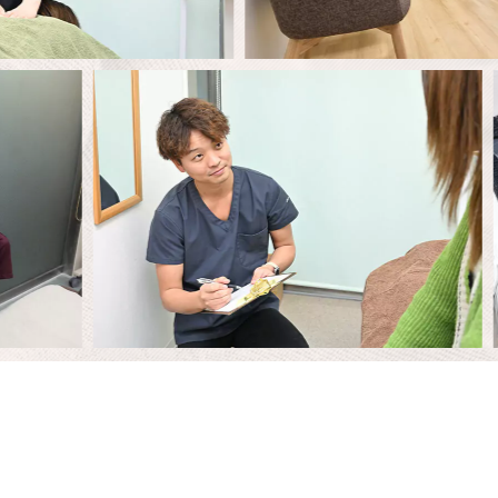
。
600