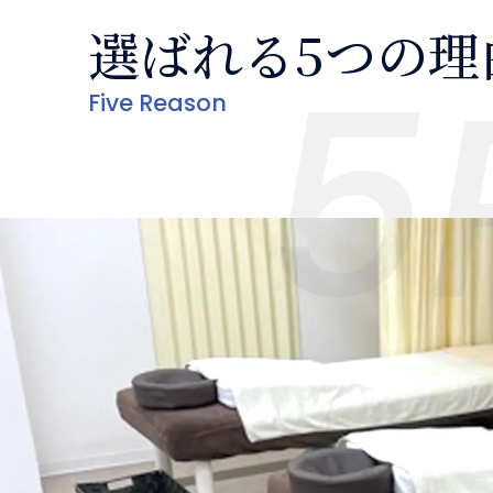
選ばれる5つの理
【マッサージ＋下半
5
ご予約はLINEト
Five Reason
※本クーポンメニュ
5月限定クーポン
クーポン① 凝
【鍼治療＋マッサー
2026.05.11
クーポン② 腰
【マッサージ＋JOY