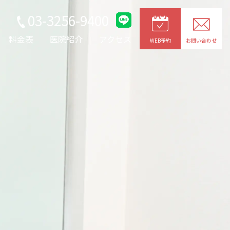
03-3256-9400
料金表
医院紹介
アクセス
WEB予約
お問い合わせ
JOYトレ・キャビプロ
レッチ
整形外科疾患