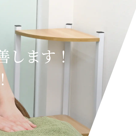
善します！
！