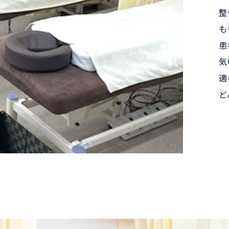
整
ク・ネット予約をご利用ください！
も
ーでは院長の指名が不可となっております。ご注意ください
患
気
適
ど