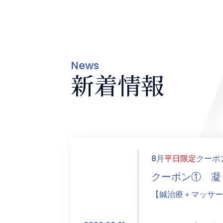
News
新着情報
8
月
平日限定
クーポ
クーポン① 
【鍼治療＋マッサー