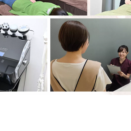
ーク・ネット予約をご利用ください！
ーでは院長の指名が不可となっております。ご注意ください
ております。保険施術に関して初診料・再診料を変更しております
ンについて！
凝りをゴリゴリ解消鍼治療クーポン
￥11000→
￥6
ジ】
りをゆるゆる改善
クーポン
￥11000→
￥6600