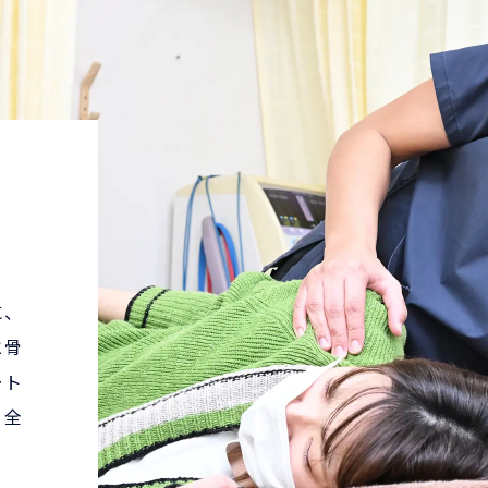
に、
と骨
ート
、全