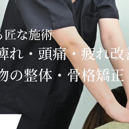
る匠な施術
痺れ・
頭痛・疲れ改
物の
整体・骨格矯正