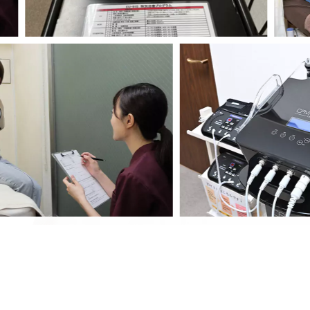
ご予約はLINEト
※本クーポンメニュ
2026.07.01
７月
より料金改定し
6月
平日限定
クーポ
クーポン① 
【鍼治療＋マッサー
2026.06.01
クーポン② 凝