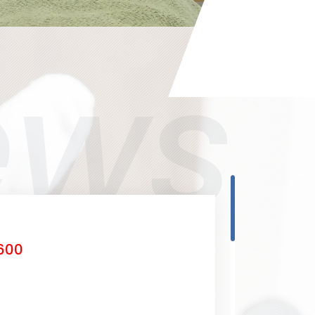
ews
600