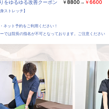
凝りをゆるゆる改善クーポン
￥8800→
￥6600
身ストレッチ】
ーク・ネット予約をご利用ください！
ーでは院長の指名が不可となっております。ご注意ください
ンについて！
りをゴリゴリ解消鍼治療クーポン
￥11000→
￥6
ジ】
バキバキ整体クーポン
￥8800→
￥6600
正】