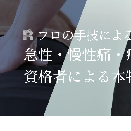
プロの手技によ
整体コラム
急性・慢性痛・
資格者による本