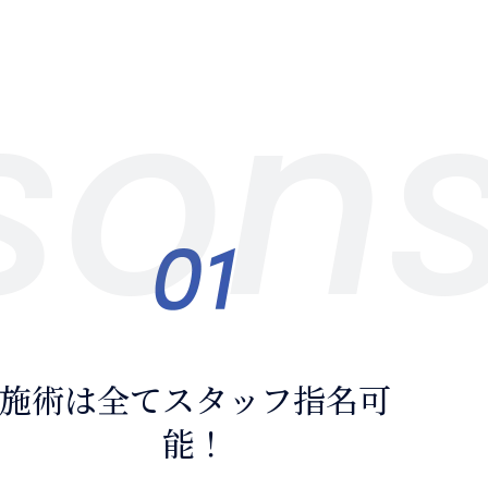
son
00
施術は全てスタッフ指名可
能！