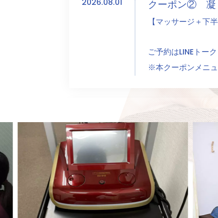
2026.08.01
クーポン② 
【マッサージ＋下半
ご予約はLINEト
※本クーポンメニュ
7月
平日限定
クーポ
クーポン① 凝
【鍼治療＋マッサー
2026.07.01
クーポン② 
【整体＋バキバキ矯