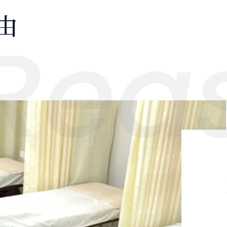
由
身ストレッチ】
Rea
ーク・ネット予約をご利用ください！
ーでは院長の指名が不可となっております。ご注意ください
について！
りをゴリゴリ解消鍼治療クーポン
￥11000→
￥66
ジ】
痛・便秘改善クーポン
￥11000→
￥6600
トレ】