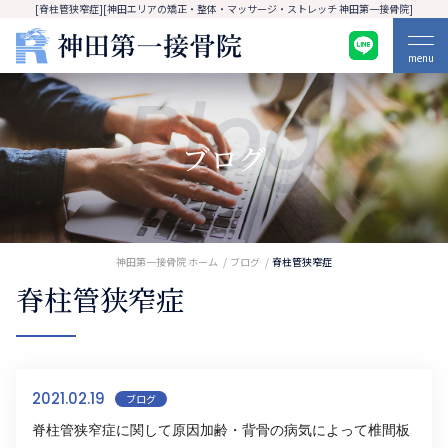
[脊柱管狭窄症][神田エリアの矯正・整体・マッサージ・ストレッチ 神田第一接骨院]
menu
Blog
ブログ
神田第一接骨院 ホーム
ブログ
脊柱管狭窄症
脊柱管狭窄症
2021.02.19
ブログ
脊柱管狭窄症に関して原因加齢・背骨の病気によって椎間板