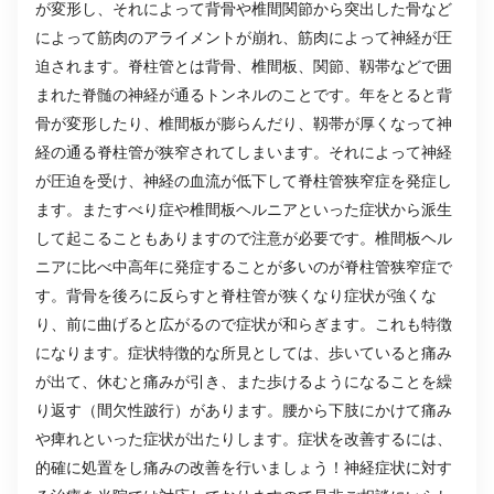
が変形し、それによって背骨や椎間関節から突出した骨など
によって筋肉のアライメントが崩れ、筋肉によって神経が圧
迫されます。脊柱管とは背骨、椎間板、関節、靱帯などで囲
まれた脊髄の神経が通るトンネルのことです。年をとると背
骨が変形したり、椎間板が膨らんだり、靱帯が厚くなって神
経の通る脊柱管が狭窄されてしまいます。それによって神経
が圧迫を受け、神経の血流が低下して脊柱管狭窄症を発症し
ます。またすべり症や椎間板ヘルニアといった症状から派生
して起こることもありますので注意が必要です。椎間板ヘル
ニアに比べ中高年に発症することが多いのが脊柱管狭窄症で
す。背骨を後ろに反らすと脊柱管が狭くなり症状が強くな
り、前に曲げると広がるので症状が和らぎます。これも特徴
になります。症状特徴的な所見としては、歩いていると痛み
が出て、休むと痛みが引き、また歩けるようになることを繰
り返す（間欠性跛行）があります。腰から下肢にかけて痛み
や痺れといった症状が出たりします。症状を改善するには、
的確に処置をし痛みの改善を行いましょう！神経症状に対す