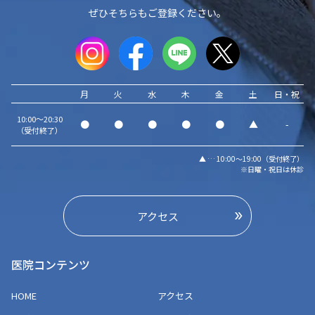
ぜひそちらもご登録ください。
月
火
水
木
金
土
日・祝
10:00～20:30
●
●
●
●
●
▲
-
（受付終了）
▲ … 10:00～19:00（受付終了）
※日曜・祝日は休診
アクセス
医院コンテンツ
HOME
アクセス