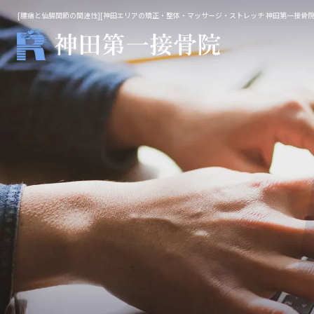
[腰痛と仙腸関節の関連性][神田エリアの矯正・整体・マッサージ・ストレッチ 神田第一接骨院
整体・鍼灸
マッ
院長施術
不