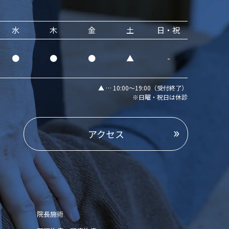
水
木
金
土
日・祝
●
●
●
▲
-
▲ … 10:00～19:00（受付終了）
※日曜・祝日は休診
アクセス
院長施術