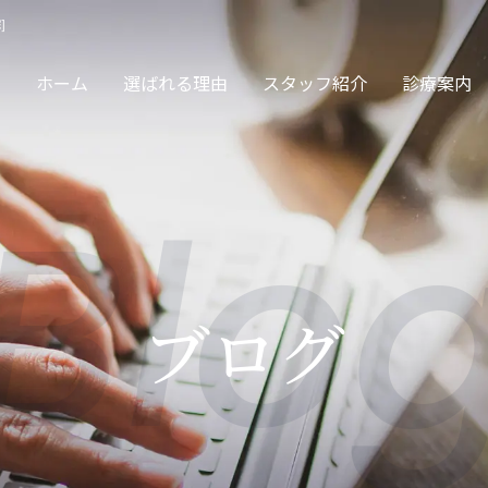
]
ホーム
選ばれる理由
スタッフ紹介
診療案内
Blo
サージ・保険診療
交通事故
ブログ
眠治療・頭痛治療
カッピング・スト