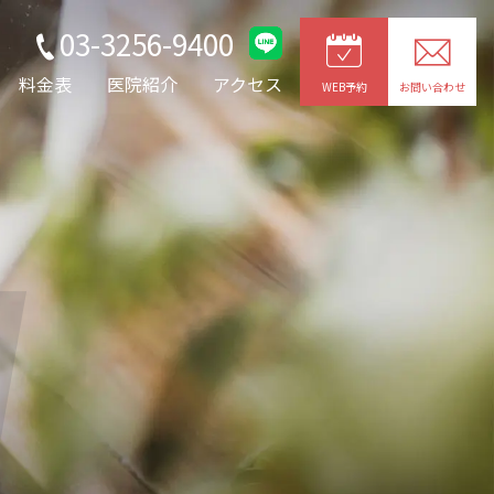
03-3256-9400
料金表
医院紹介
アクセス
WEB予約
お問い合わせ
g
JOYトレ・キャビプロ
レッチ
整形外科疾患