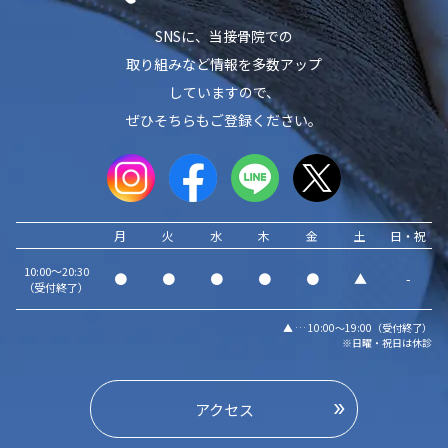
SNSに、当接骨院での
取り組みなど情報を多数アップ
していますので、
ぜひそちらもご登録ください。
月
火
水
木
金
土
日・祝
10:00～20:30
●
●
●
●
●
▲
-
（受付終了）
▲ … 10:00～19:00（受付終了）
※日曜・祝日は休診
アクセス