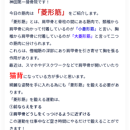
神田第一接骨院です！
「菱形筋」
今日の筋肉は
をご紹介します。
「菱形筋」とは、肩甲骨と脊柱の間にある筋肉で、頚椎から
肩甲骨に向かって付着しているのが
「小菱形筋」
と言い、胸
椎から肩甲骨に付着しているのが
「大菱形筋」
と言って二つ
の筋肉に分けられます。
これらは、僧帽筋の深部にあり肩甲骨を引き寄せて胸を張る
作用があります。
最近は、スマホやデスクワークなどで肩甲骨が開いていたり
猫背
になっている方が多いと思います。
綺麗な姿勢を手に入れる為にも「菱形筋」を鍛える必要があ
ります。
「菱形筋」を鍛える運動は、
①前ならえをする
②肩甲骨どうしをくっつけるように近ずける
この運動を仕事中など空き時間にやるだけで鍛えることがで
きます！