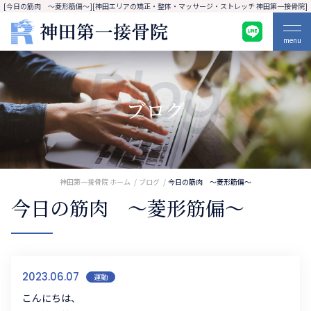
[今日の筋肉 ～菱形筋偏～][神田エリアの矯正・整体・マッサージ・ストレッチ 神田第一接骨院]
menu
Blog
ブログ
神田第一接骨院 ホーム
ブログ
今日の筋肉 ～菱形筋偏～
今日の筋肉 ～菱形筋偏～
2023.06.07
運動
こんにちは、