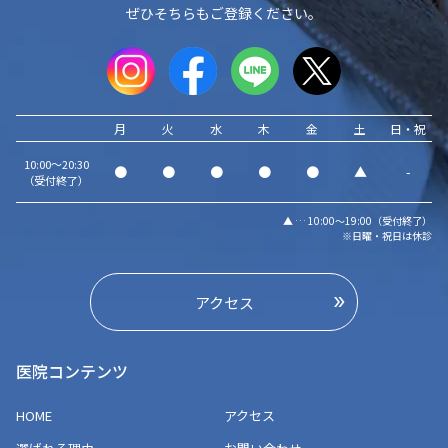
ぜひそちらもご登録ください。
月
火
水
木
金
土
日・祝
10:00～20:30
●
●
●
●
●
▲
-
（受付終了）
▲ … 10:00～19:00（受付終了）
※日曜・祝日は休診
アクセス
医院コンテンツ
HOME
アクセス