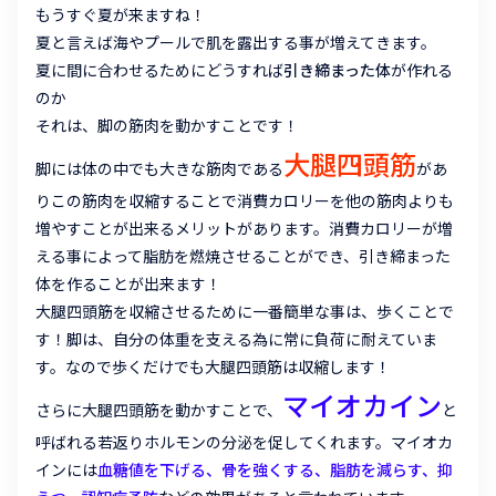
もうすぐ夏が来ますね！
夏と言えば海やプールで肌を露出する事が増えてきます。
夏に間に合わせるためにどうすれば
引き締まった体
が作れる
のか
それは、脚の筋肉を動かすことです！
大腿四頭筋
脚には体の中でも大きな筋肉である
があ
りこの筋肉を収縮することで消費カロリーを他の筋肉よりも
増やすことが出来るメリットがあります。消費カロリーが増
える事によって脂肪を燃焼させることができ、引き締まった
体を作ることが出来ます！
大腿四頭筋を収縮させるために一番簡単な事は、歩くことで
す！脚は、自分の体重を支える為に常に負荷に耐えていま
す。なので歩くだけでも大腿四頭筋は収縮します！
マイオカイン
さらに大腿四頭筋を動かすことで、
と
呼ばれる若返りホルモンの分泌を促してくれます。マイオカ
インには
血糖値を下げる、骨を強くする、脂肪を減らす、抑