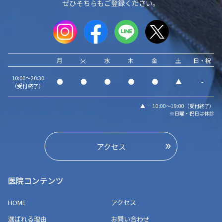
ぜひそちらもご登録ください。
月
火
水
木
金
土
日・祝
10:00～20:30
●
●
●
●
●
▲
-
（受付終了）
▲ … 10:00～19:00（受付終了）
※日曜・祝日は休診
アクセス
医院コンテンツ
HOME
アクセス
選ばれる理由
お問い合わせ