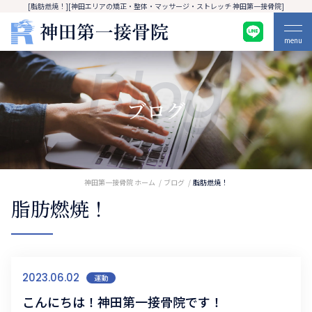
[脂肪燃焼！][神田エリアの矯正・整体・マッサージ・ストレッチ 神田第一接骨院]
menu
Blog
ブログ
神田第一接骨院 ホーム
ブログ
脂肪燃焼！
脂肪燃焼！
2023.06.02
運動
こんにちは！神田第一接骨院です！