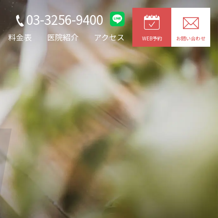
03-3256-9400
料金表
医院紹介
アクセス
WEB予約
お問い合わせ
g
JOYトレ・キャビプロ
レッチ
整形外科疾患