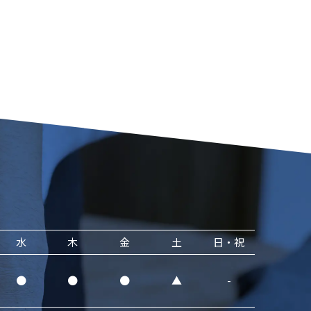
水
木
金
土
日・祝
●
●
●
▲
-