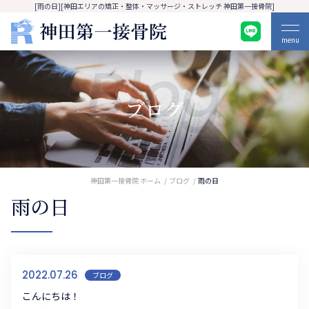
[雨の日][神田エリアの矯正・整体・マッサージ・ストレッチ 神田第一接骨院]
menu
Blog
ブログ
神田第一接骨院 ホーム
ブログ
雨の日
雨の日
2022.07.26
ブログ
こんにちは！