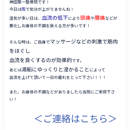
神田第一整骨院です！
今日は
雨
で気分が上がりませんね！
血流の低下
頭痛
腰痛
湿気が多い日は、
により
や
などが
悪化しお身体の不調を訴える方が多いです！
マッサージなどの刺激で筋肉
そんな時は、ご自身で
をほぐし
血流を良くするのが効果的
です。
湯船にゆっくりと浸かること
あとは
によって
血流を上げて頂いて一日の疲れをとって下さい！！！
また、お身体の不調などがありましたら当院にご来院下さ
い！
＜ご連絡はこちら＞