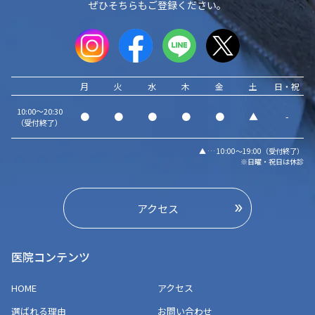
ぜひそちらもご登録ください。
月
火
水
木
金
土
日・祝
10:00～20:30
●
●
●
●
●
▲
-
（受付終了）
▲ … 10:00～19:00（受付終了）
※日曜・祝日は休診
アクセス
医院コンテンツ
HOME
アクセス
選ばれる理由
お問い合わせ