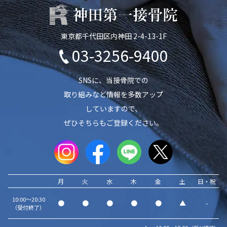
東京都千代田区内神田 2-4-13-1F
03-3256-9400
SNSに、当接骨院での
取り組みなど情報を多数アップ
していますので、
ぜひそちらもご登録ください。
月
火
水
木
金
土
日・祝
10:00～20:30
●
●
●
●
●
▲
-
（受付終了）