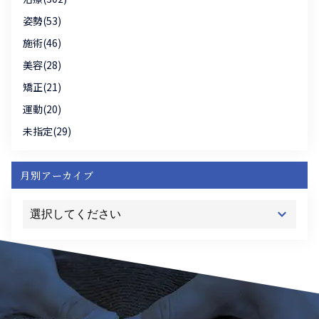
姿勢(53)
施術(46)
美容(28)
矯正(21)
運動(20)
未指定(29)
月別アーカイブ