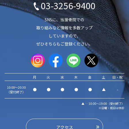
03-3256-9400
SNSに、当接骨院での
取り組みなど情報を多数アップ
していますので、
ぜひそちらもご登録ください。
月
火
水
木
金
土
日・祝
10:00～20:30
●
●
●
●
●
▲
-
（受付終了）
▲ … 10:00～19:00（受付終了）
※日曜・祝日は休診
アクセス