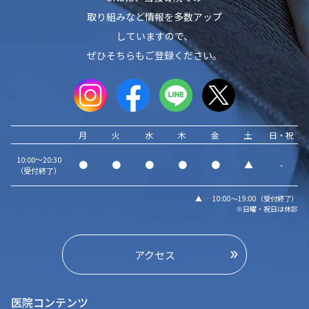
取り組みなど情報を多数アップ
していますので、
ぜひそちらもご登録ください。
月
火
水
木
金
土
日・祝
10:00～20:30
●
●
●
●
●
▲
-
（受付終了）
▲ … 10:00～19:00（受付終了）
※日曜・祝日は休診
アクセス
医院コンテンツ