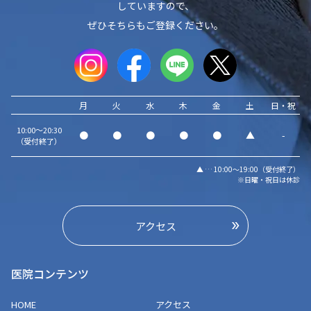
していますので、
ぜひそちらもご登録ください。
月
火
水
木
金
土
日・祝
10:00～20:30
●
●
●
●
●
▲
-
（受付終了）
▲ … 10:00～19:00（受付終了）
※日曜・祝日は休診
アクセス
医院コンテンツ
HOME
アクセス