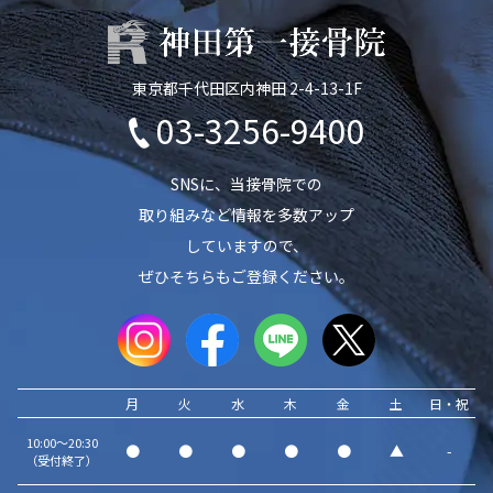
東京都千代田区内神田 2-4-13-1F
03-3256-9400
SNSに、当接骨院での
取り組みなど情報を多数アップ
していますので、
ぜひそちらもご登録ください。
月
火
水
木
金
土
日・祝
10:00～20:30
●
●
●
●
●
▲
-
（受付終了）