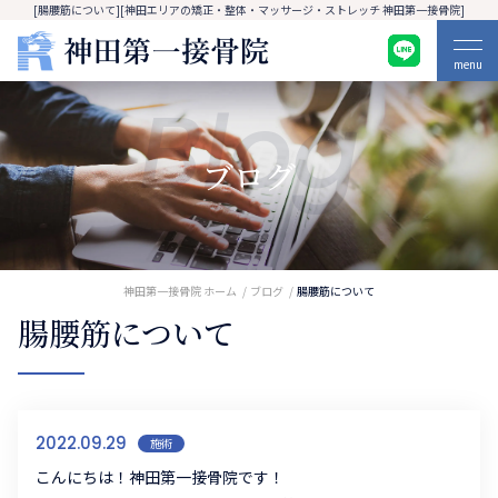
[腸腰筋について][神田エリアの矯正・整体・マッサージ・ストレッチ 神田第一接骨院]
menu
Blog
ブログ
神田第一接骨院 ホーム
ブログ
腸腰筋について
腸腰筋について
2022.09.29
施術
こんにちは！神田第一接骨院です！