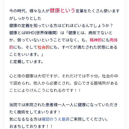
健康という
今の時代、様々な人が
言葉をたくさん使います
がしっかりとした
健康の定義を知っている方はどれほどいるんでしょうか？
健康とはWHO(世界保機関）は
「健康とは、病気でないと
か、弱っていないということではなく、も、
精神的
にも
肉体
的
に
も、そして
社会的
にも、すべてが満たされた状態にある
ことをいいます。」
と定義しています。
心と体の健康は大切ですが、それだけでは不十分。社会の中
で認められ、他人から必要とされ、安心できる居場所がある
ことによりけんこうになれるのです！！
当院では来院された患者様一人一人に健康になっていただき
たく施術をしてまいります！
気になるなる方は
確認のうえ是非
ご来院してください。
おまちしております！！