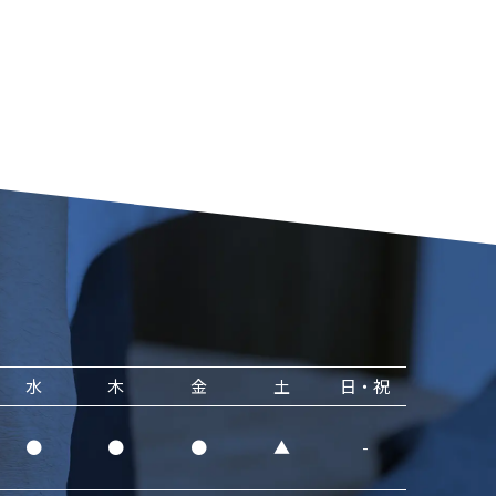
水
木
金
土
日・祝
●
●
●
▲
-