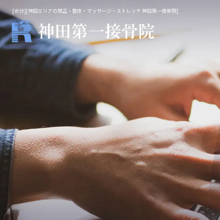
[水分][神田エリアの矯正・整体・マッサージ・ストレッチ 神田第一接骨院]
整体・鍼灸
マッ
院長施術
不