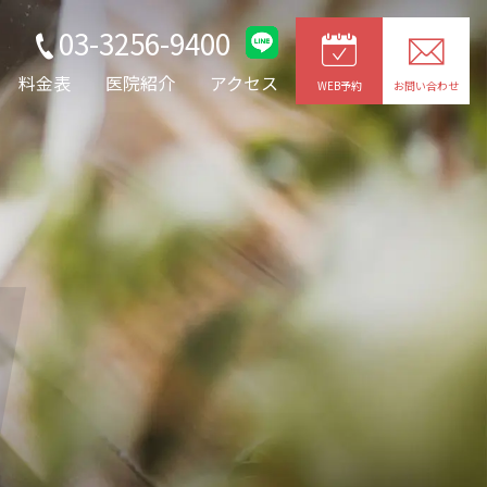
03-3256-9400
料金表
医院紹介
アクセス
WEB予約
お問い合わせ
g
JOYトレ・キャビプロ
レッチ
整形外科疾患