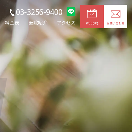
03-3256-9400
料金表
医院紹介
アクセス
WEB予約
お問い合わせ
g
JOYトレ・キャビプロ
レッチ
整形外科疾患