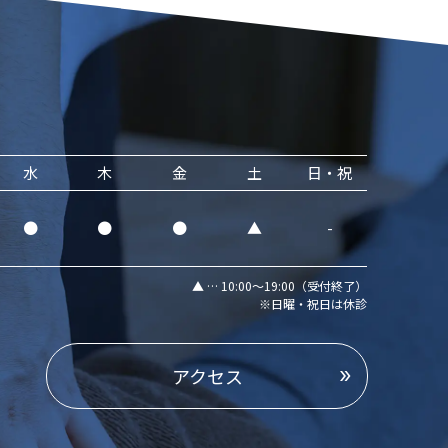
水
木
金
土
日・祝
●
●
●
▲
-
▲ … 10:00～19:00（受付終了）
※日曜・祝日は休診
アクセス