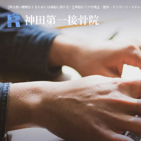
[質の良い睡眠をとるためには湯船に浸かる！][神田エリアの矯正・整体・マッサージ・ストレ
整体・鍼灸
マッ
院長施術
不