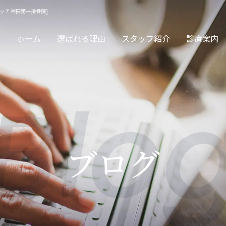
ッチ 神田第一接骨院]
ホーム
選ばれる理由
スタッフ紹介
診療案内
Blo
サージ・保険診療
交通事故
ブログ
眠治療・頭痛治療
カッピング・スト