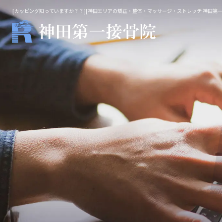
[カッピング知っていますか？？][神田エリアの矯正・整体・マッサージ・ストレッチ 神田第一
整体・鍼灸
マッ
院長施術
不