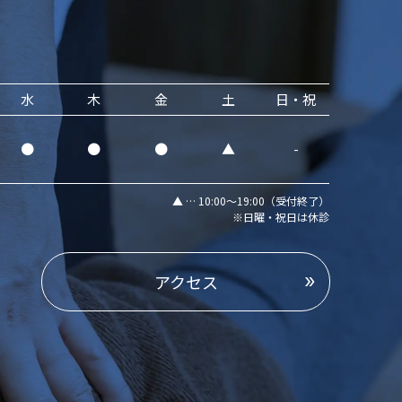
水
木
金
土
日・祝
●
●
●
▲
-
▲ … 10:00～19:00（受付終了）
※日曜・祝日は休診
アクセス