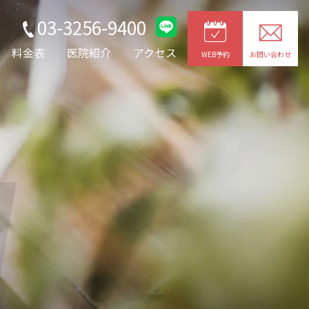
03-3256-9400
料金表
医院紹介
アクセス
WEB予約
お問い合わせ
g
JOYトレ・キャビプロ
レッチ
整形外科疾患