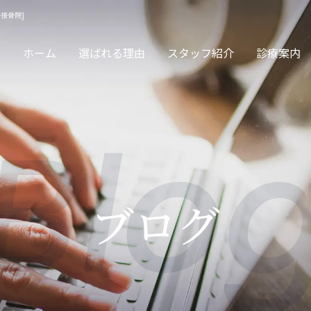
接骨院]
ホーム
選ばれる理由
スタッフ紹介
診療案内
Blo
サージ・保険診療
交通事故
ブログ
眠治療・頭痛治療
カッピング・スト