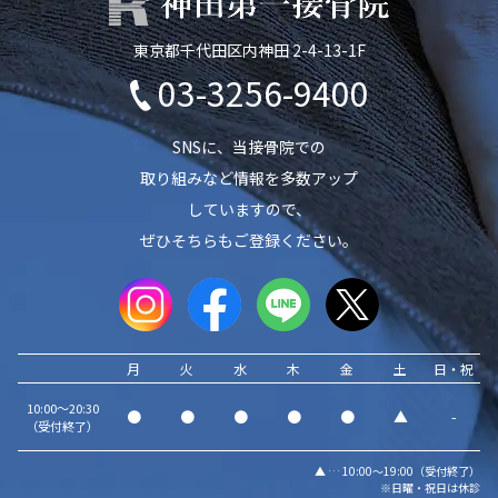
東京都千代田区内神田 2-4-13-1F
03-3256-9400
SNSに、当接骨院での
取り組みなど情報を多数アップ
していますので、
ぜひそちらもご登録ください。
月
火
水
木
金
土
日・祝
10:00～20:30
●
●
●
●
●
▲
-
（受付終了）
▲ … 10:00～19:00（受付終了）
※日曜・祝日は休診