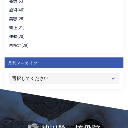
姿勢(53)
施術(46)
美容(28)
矯正(21)
運動(20)
未指定(29)
月別アーカイブ