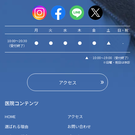
月
火
水
木
金
土
日・祝
10:00～20:30
●
●
●
●
●
▲
-
（受付終了）
▲ … 10:00～19:00（受付終了）
※日曜・祝日は休診
アクセス
医院コンテンツ
HOME
アクセス
選ばれる理由
お問い合わせ