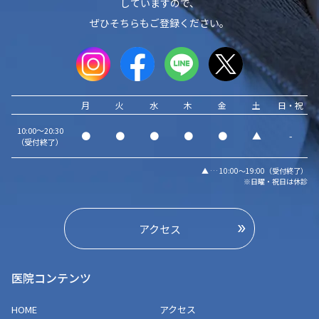
していますので、
ぜひそちらもご登録ください。
月
火
水
木
金
土
日・祝
10:00～20:30
●
●
●
●
●
▲
-
（受付終了）
▲ … 10:00～19:00（受付終了）
※日曜・祝日は休診
アクセス
医院コンテンツ
HOME
アクセス