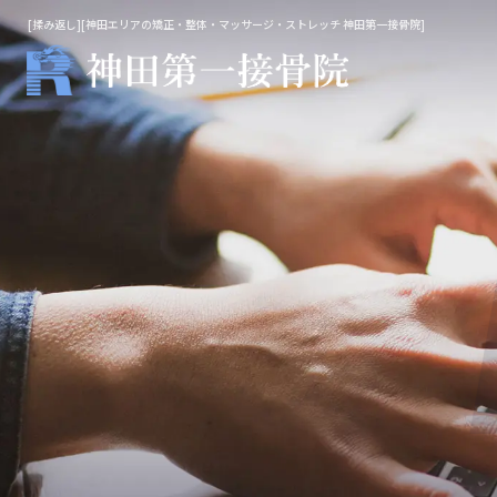
[揉み返し][神田エリアの矯正・整体・マッサージ・ストレッチ 神田第一接骨院]
整体・鍼灸
マッ
院長施術
不