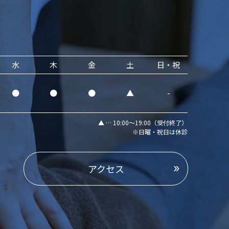
水
木
金
土
日・祝
●
●
●
▲
-
▲ … 10:00～19:00（受付終了）
※日曜・祝日は休診
アクセス