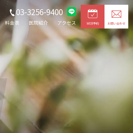
03-3256-9400
料金表
医院紹介
アクセス
WEB予約
お問い合わせ
g
JOYトレ・キャビプロ
レッチ
整形外科疾患