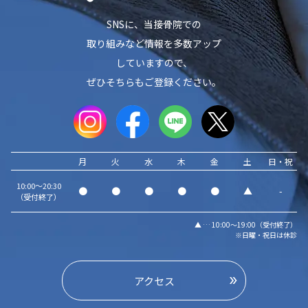
SNSに、当接骨院での
取り組みなど情報を多数アップ
していますので、
ぜひそちらもご登録ください。
月
火
水
木
金
土
日・祝
10:00～20:30
●
●
●
●
●
▲
-
（受付終了）
▲ … 10:00～19:00（受付終了）
※日曜・祝日は休診
アクセス