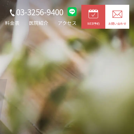
03-3256-9400
料金表
医院紹介
アクセス
WEB予約
お問い合わせ
g
JOYトレ・キャビプロ
レッチ
整形外科疾患