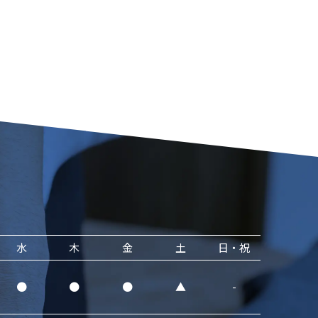
水
木
金
土
日・祝
●
●
●
▲
-