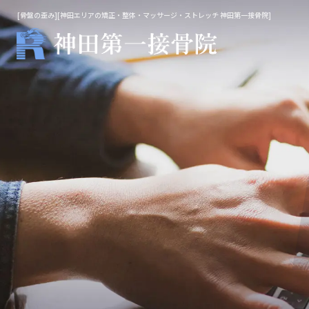
[骨盤の歪み][神田エリアの矯正・整体・マッサージ・ストレッチ 神田第一接骨院]
整体・鍼灸
マッ
院長施術
不