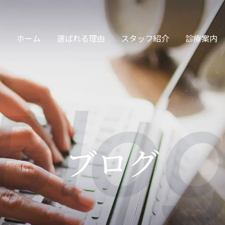
ホーム
選ばれる理由
スタッフ紹介
診療案内
Blo
サージ・保険診療
交通事故
ブログ
眠治療・頭痛治療
カッピング・スト