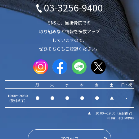
03-3256-9400
SNSに、当接骨院での
取り組みなど情報を多数アップ
していますので、
ぜひそちらもご登録ください。
月
火
水
木
金
土
日・祝
10:00～20:30
●
●
●
●
●
▲
-
（受付終了）
▲ … 10:00～19:00（受付終了）
※日曜・祝日は休診
アクセス