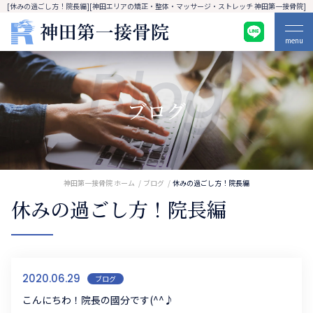
[休みの過ごし方！院長編][神田エリアの矯正・整体・マッサージ・ストレッチ 神田第一接骨院]
menu
Blog
ブログ
神田第一接骨院 ホーム
ブログ
休みの過ごし方！院長編
休みの過ごし方！院長編
2020.06.29
ブログ
こんにちわ！院長の國分です(^^♪