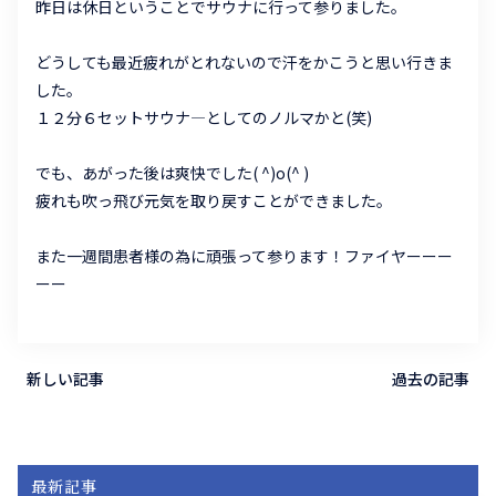
昨日は休日ということでサウナに行って参りました。
どうしても最近疲れがとれないので汗をかこうと思い行きま
した。
１２分６セットサウナ―としてのノルマかと(笑)
でも、あがった後は爽快でした( ^)o(^ )
疲れも吹っ飛び元気を取り戻すことができました。
また一週間患者様の為に頑張って参ります！ファイヤーーー
ーー
新しい記事
過去の記事
最新記事