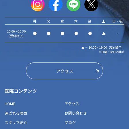
月
火
水
木
金
土
日・祝
10:00～20:30
●
●
●
●
●
▲
-
（受付終了）
▲ … 10:00～19:00（受付終了）
※日曜・祝日は休診
アクセス
医院コンテンツ
HOME
アクセス
選ばれる理由
お問い合わせ
スタッフ紹介
ブログ