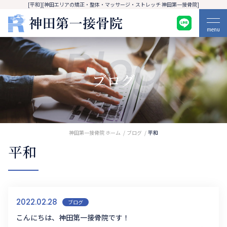
[平和][神田エリアの矯正・整体・マッサージ・ストレッチ 神田第一接骨院]
menu
Blog
ブログ
神田第一接骨院 ホーム
ブログ
平和
平和
2022.02.28
ブログ
こんにちは、神田第一接骨院です！