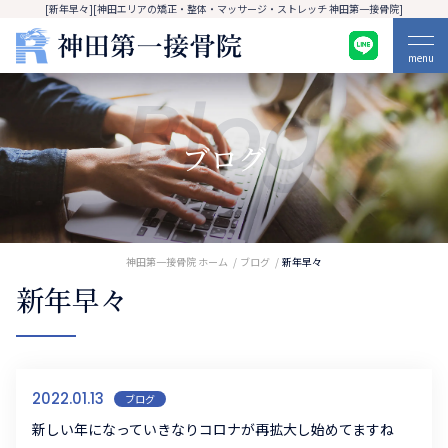
[新年早々][神田エリアの矯正・整体・マッサージ・ストレッチ 神田第一接骨院]
menu
Blog
ブログ
神田第一接骨院 ホーム
ブログ
新年早々
新年早々
2022.01.13
ブログ
新しい年になっていきなりコロナが再拡大し始めてますね