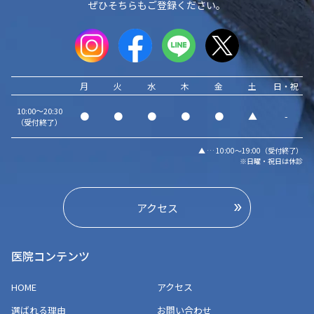
ぜひそちらもご登録ください。
月
火
水
木
金
土
日・祝
10:00～20:30
●
●
●
●
●
▲
-
（受付終了）
▲ … 10:00～19:00（受付終了）
※日曜・祝日は休診
アクセス
医院コンテンツ
HOME
アクセス
選ばれる理由
お問い合わせ