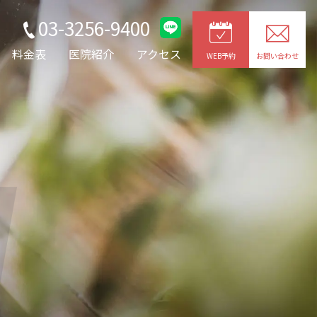
03-3256-9400
料金表
医院紹介
アクセス
WEB予約
お問い合わせ
g
JOYトレ・キャビプロ
レッチ
整形外科疾患