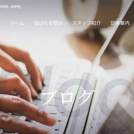
 神田第一接骨院]
ホーム
選ばれる理由
スタッフ紹介
診療案内
Blo
サージ・保険診療
交通事故
ブログ
眠治療・頭痛治療
カッピング・スト