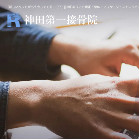
[新しいベットがもう少しでくる！!(^^)!][神田エリアの矯正・整体・マッサージ・ストレッチ
整体・鍼灸
マッ
院長施術
不