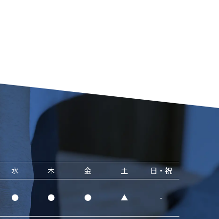
水
木
金
土
日・祝
●
●
●
▲
-