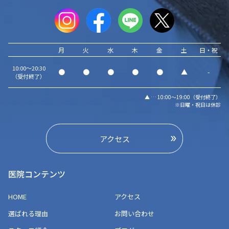
月
火
水
木
金
土
日・祝
10:00～20:30
●
●
●
●
●
▲
-
（受付終了）
▲ … 10:00～19:00（受付終了）
※日曜・祝日は休診
アクセス
医院コンテンツ
HOME
アクセス
選ばれる理由
お問い合わせ